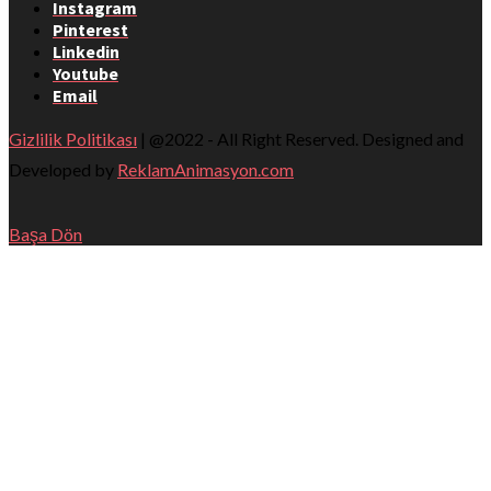
Instagram
Pinterest
Linkedin
Youtube
Email
Gizlilik Politikası
| @2022 - All Right Reserved. Designed and
Developed by
ReklamAnimasyon.com
Başa Dön