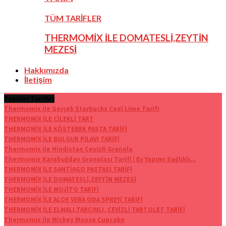
TÜM TARİFLER
THERMOMİX İLE DOMATESLİ,ZEYTİN
MEZESİ
Hakkımızda
İletişim
Popüler Tarifler
Thermomix ile Gerçek Starbucks Cool Lime Tarifi
THERMOMİX İLE ÇİLEKLİ TART
THERMOMİX İLE KÖSTEBEK PASTA TARİFİ
THERMOMİX İLE BULGUR PİLAVI TARİFİ
Thermomix ile Hindistan Cevizli Granola
Thermomix Karabuğday Granolası Tarifi | Ev Yapımı Sağlıklı...
THERMOMİX İLE SANTİAGO PASTASI TARİFİ
THERMOMİX İLE DOMATESLİ,ZEYTİN MEZESİ
THERMOMİX İLE MOJİTO TARİFİ
THERMOMİX İLE ALOE VERA ODA SPREYİ TARİFİ
THERMOMİX İLE ELMALI,TARÇINLI, CEVİZLİ TARTOLET TARİFİ
Thermomix ile Mickey Mouse Cupcake