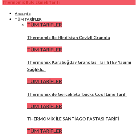
Thermomix Rulo Ekmek Tarifi
Anasayfa
TÜM TARİFLER
TÜM TARİFLER
Thermomix ile Hindistan Cevizli Granola
TÜM TARİFLER
Thermomix Karabuğday Granolası Tarifi | Ev Yapımı
Sağlıklı…
TÜM TARİFLER
Thermomix ile Gerçek Starbucks Cool Lime Tarifi
TÜM TARİFLER
THERMOMİX İLE SANTİAGO PASTASI TARİFİ
TÜM TARİFLER