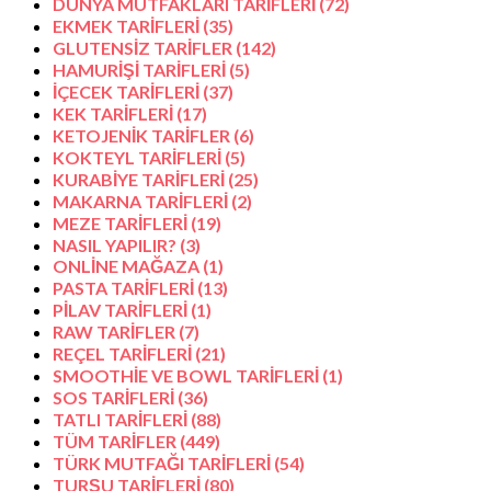
DÜNYA MUTFAKLARI TARİFLERİ
(72)
EKMEK TARİFLERİ
(35)
GLUTENSİZ TARİFLER
(142)
HAMURİŞİ TARİFLERİ
(5)
İÇECEK TARİFLERİ
(37)
KEK TARİFLERİ
(17)
KETOJENİK TARİFLER
(6)
KOKTEYL TARİFLERİ
(5)
KURABİYE TARİFLERİ
(25)
MAKARNA TARİFLERİ
(2)
MEZE TARİFLERİ
(19)
NASIL YAPILIR?
(3)
ONLİNE MAĞAZA
(1)
PASTA TARİFLERİ
(13)
PİLAV TARİFLERİ
(1)
RAW TARİFLER
(7)
REÇEL TARİFLERİ
(21)
SMOOTHİE VE BOWL TARİFLERİ
(1)
SOS TARİFLERİ
(36)
TATLI TARİFLERİ
(88)
TÜM TARİFLER
(449)
TÜRK MUTFAĞI TARİFLERİ
(54)
TURŞU TARİFLERİ
(80)