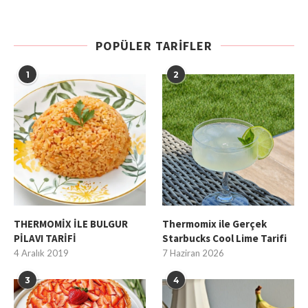
POPÜLER TARIFLER
1
2
THERMOMİX İLE BULGUR
Thermomix ile Gerçek
PİLAVI TARİFİ
Starbucks Cool Lime Tarifi
4 Aralık 2019
7 Haziran 2026
3
4