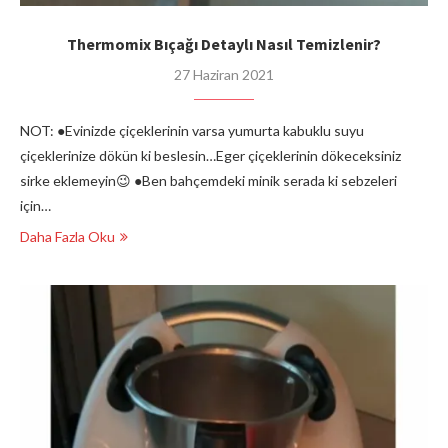
Thermomix Bıçağı Detaylı Nasıl Temizlenir?
27 Haziran 2021
NOT: ●Evinizde çiçeklerinin varsa yumurta kabuklu suyu
çiçeklerinize dökün ki beslesin…Eger çiçeklerinin dökeceksiniz
sirke eklemeyin😉 ●Ben bahçemdeki minik serada ki sebzeleri
için…
Daha Fazla Oku