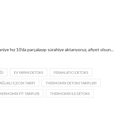
niye hız 10’da parçalayıp sürahiye aktarıyoruz, afiyet olsun…
ĞI
EV YAPIMI DETOKS
FERAHLATICI DETOKS
AĞLIKLI IÇECEK TARIFI
THERMOMIX DETOKS TARIFLERI
HERMOMIX FIT TARIFLER
THERMOMIX ILE DETOKS