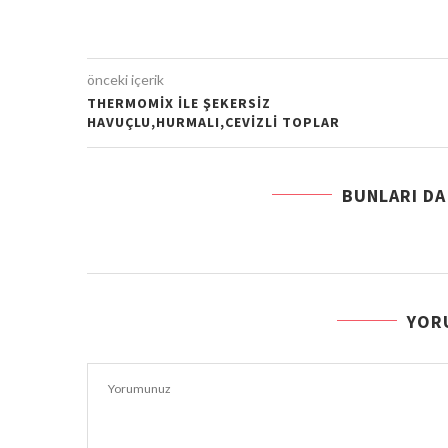
önceki içerik
THERMOMIX ILE ŞEKERSIZ
HAVUÇLU,HURMALI,CEVIZLI TOPLAR
BUNLARI DA
YOR