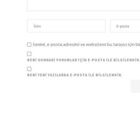
İsmimi, e-posta adresimi ve websitemi bu tarayıcı için b
BENI SONRAKI YORUMLAR IÇIN E-POSTA ILE BILGILENDIR
BENI YENI YAZILARDA E-POSTA ILE BILGILENDIR.