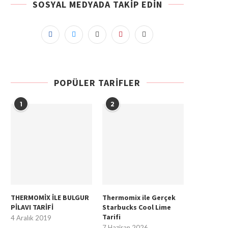
SOSYAL MEDYADA TAKIP EDIN
POPÜLER TARIFLER
1
2
THERMOMİX İLE BULGUR
Thermomix ile Gerçek
PİLAVI TARİFİ
Starbucks Cool Lime
Tarifi
4 Aralık 2019
7 Haziran 2026