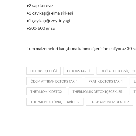
●2 sap kereviz
●1 çay kaşığı elma sirkesi
●1 çay kaşığı zeytinyagi
●500-600 gr su
Tum malzemeleri karıştırma kabının içerisine ekliyoruz 30 sa
DETOKS IÇECEĞI
DETOKS TARIFI
DOĞAL DETOKS IÇECE
ÖDEM ATTIRAN DETOKS TARIFI
PRATIK DETOKS TARIFI
S
THERMOMIX DETOX
THERMOMIX DETOX IÇECEKLERI
T
THERMOMIX TÜRKÇE TARIFLER
TUGBA MUNOZ BENITEZ