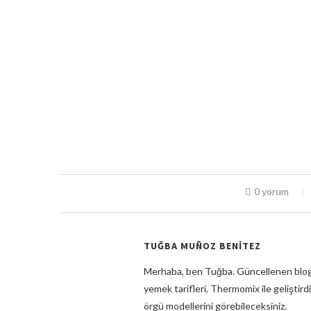
0 yorum
TUĞBA MUÑOZ BENITEZ
Merhaba, ben Tuğba. Güncellenen blog
yemek tarifleri, Thermomix ile geliştirdi
örgü modellerini görebileceksiniz.