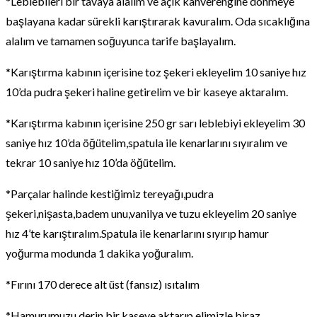
*Leblebileri bir tavaya alalım ve açık kahverengine dönmeye
başlayana kadar sürekli karıştırarak kavuralım. Oda sıcaklığına
alalım ve tamamen soğuyunca tarife başlayalım.
*Karıştırma kabının içerisine toz şekeri ekleyelim 10 saniye hız
10’da pudra şekeri haline getirelim ve bir kaseye aktaralım.
*Karıştırma kabının içerisine 250 gr sarı leblebiyi ekleyelim 30
saniye hız 10’da öğütelim,spatula ile kenarlarını sıyıralım ve
tekrar 10 saniye hız 10’da öğütelim.
*Parçalar halinde kestiğimiz tereyağı,pudra
şekeri,nişasta,badem unu,vanilya ve tuzu ekleyelim 20 saniye
hız 4’te karıştıralım.Spatula ile kenarlarını sıyırıp hamur
yoğurma modunda 1 dakika yoğuralım.
*Fırını 170 derece alt üst (fansız) ısıtalım
*Hamurumuzu derin bir kaseye aktarıp elimizle biraz