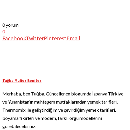
0 yorum
0
Facebook
Twitter
Pinterest
Email
Tuğba Muñoz Benitez
Merhaba, ben Tuğba. Güncellenen blogumda İspanya,Türkiye
ve Yunanistan’ın muhteşem mutfaklarından yemek tarifleri,
Thermomix ile geliştirdiğim ve çevirdiğim yemek tarifleri,
boyama fikirleri ve modern, farklı örgü modellerini
görebileceksiniz.