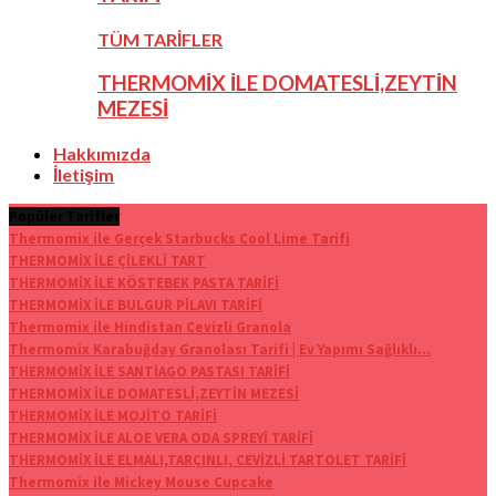
TÜM TARİFLER
THERMOMİX İLE DOMATESLİ,ZEYTİN
MEZESİ
Hakkımızda
İletişim
Popüler Tarifler
Thermomix ile Gerçek Starbucks Cool Lime Tarifi
THERMOMİX İLE ÇİLEKLİ TART
THERMOMİX İLE KÖSTEBEK PASTA TARİFİ
THERMOMİX İLE BULGUR PİLAVI TARİFİ
Thermomix ile Hindistan Cevizli Granola
Thermomix Karabuğday Granolası Tarifi | Ev Yapımı Sağlıklı...
THERMOMİX İLE SANTİAGO PASTASI TARİFİ
THERMOMİX İLE DOMATESLİ,ZEYTİN MEZESİ
THERMOMİX İLE MOJİTO TARİFİ
THERMOMİX İLE ALOE VERA ODA SPREYİ TARİFİ
THERMOMİX İLE ELMALI,TARÇINLI, CEVİZLİ TARTOLET TARİFİ
Thermomix ile Mickey Mouse Cupcake