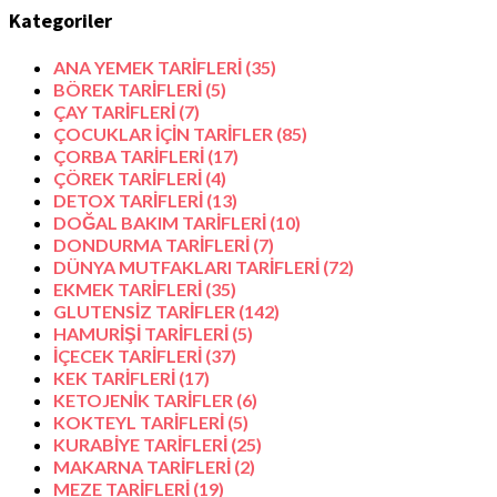
Kategoriler
ANA YEMEK TARİFLERİ
(35)
BÖREK TARİFLERİ
(5)
ÇAY TARİFLERİ
(7)
ÇOCUKLAR İÇİN TARİFLER
(85)
ÇORBA TARİFLERİ
(17)
ÇÖREK TARİFLERİ
(4)
DETOX TARİFLERİ
(13)
DOĞAL BAKIM TARİFLERİ
(10)
DONDURMA TARİFLERİ
(7)
DÜNYA MUTFAKLARI TARİFLERİ
(72)
EKMEK TARİFLERİ
(35)
GLUTENSİZ TARİFLER
(142)
HAMURİŞİ TARİFLERİ
(5)
İÇECEK TARİFLERİ
(37)
KEK TARİFLERİ
(17)
KETOJENİK TARİFLER
(6)
KOKTEYL TARİFLERİ
(5)
KURABİYE TARİFLERİ
(25)
MAKARNA TARİFLERİ
(2)
MEZE TARİFLERİ
(19)