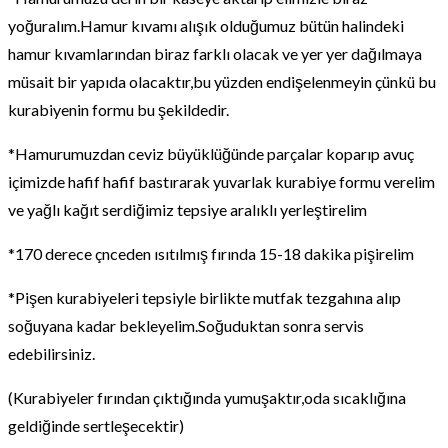
yoğuralım.Hamur kıvamı alışık olduğumuz bütün halindeki
hamur kıvamlarından biraz farklı olacak ve yer yer dağılmaya
müsait bir yapıda olacaktır,bu yüzden endişelenmeyin çünkü bu
kurabiyenin formu bu şekildedir.
*Hamurumuzdan ceviz büyüklüğünde parçalar koparıp avuç
içimizde hafif hafif bastırarak yuvarlak kurabiye formu verelim
ve yağlı kağıt serdiğimiz tepsiye aralıklı yerleştirelim
*170 derece çnceden ısıtılmış fırında 15-18 dakika pişirelim
*Pişen kurabiyeleri tepsiyle birlikte mutfak tezgahına alıp
soğuyana kadar bekleyelim.Soğuduktan sonra servis
edebilirsiniz.
(Kurabiyeler fırından çıktığında yumuşaktır,oda sıcaklığına
geldiğinde sertleşecektir)