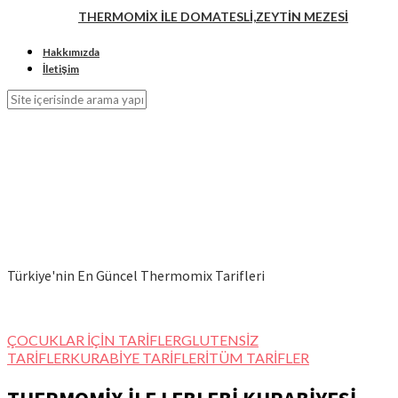
THERMOMİX İLE DOMATESLİ,ZEYTİN MEZESİ
Hakkımızda
İletişim
Türkiye'nin En Güncel Thermomix Tarifleri
ÇOCUKLAR İÇİN TARİFLER
GLUTENSİZ
TARİFLER
KURABİYE TARİFLERİ
TÜM TARİFLER