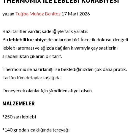
THERMOMİX İLE LEBLEBİ KURABİYESİ
yazan
Tuğba Muñoz Benitez
17 Mart 2026
Bazı tarifler vardır; sadeliğiyle fark yaratır.
Bu
leblebili kurabiye
de onlardan biri. İncecik dokusu, dengeli
leblebi aroması ve ağızda dağılan kıvamıyla çay saatlerini
sıradanlıktan çıkaran bir tarif.
Thermomix ile hazırlanışı ise beklediğinizden çok daha pratik.
Tarifin tüm detayları aşağıda.
Deneyecek olanlar için şimdiden afiyet olsun.
MALZEMELER
*250 sarı leblebi
*140 gr oda sıcaklığında tereyağı