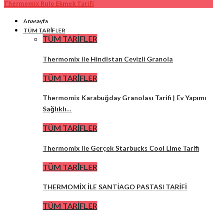
Thermomix Rulo Ekmek Tarifi
Anasayfa
TÜM TARİFLER
TÜM TARİFLER
Thermomix ile Hindistan Cevizli Granola
TÜM TARİFLER
Thermomix Karabuğday Granolası Tarifi | Ev Yapımı
Sağlıklı…
TÜM TARİFLER
Thermomix ile Gerçek Starbucks Cool Lime Tarifi
TÜM TARİFLER
THERMOMİX İLE SANTİAGO PASTASI TARİFİ
TÜM TARİFLER