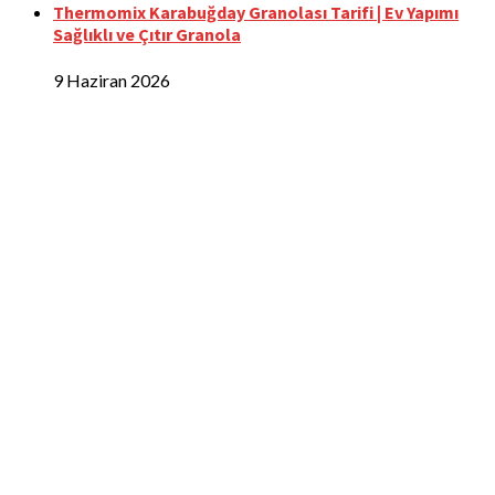
Thermomix Karabuğday Granolası Tarifi | Ev Yapımı
Sağlıklı ve Çıtır Granola
9 Haziran 2026