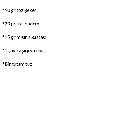
*90 gr toz şeker
*20 gr toz badem
*15 gr mısır nişastası
*1 çay kaşığı vanilya
*Bir tutam tuz