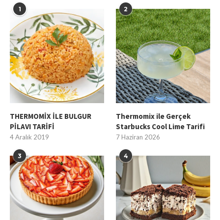
1
2
THERMOMİX İLE BULGUR
Thermomix ile Gerçek
PİLAVI TARİFİ
Starbucks Cool Lime Tarifi
4 Aralık 2019
7 Haziran 2026
3
4