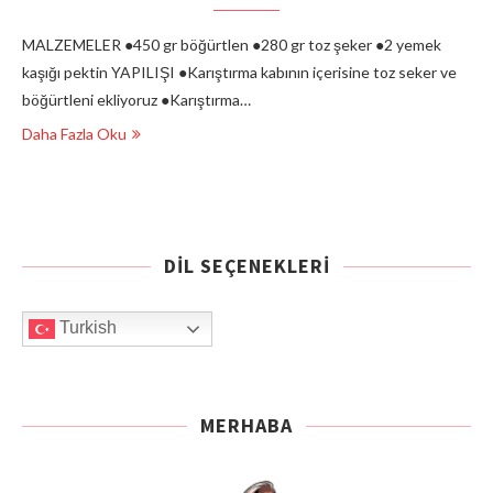
MALZEMELER ●450 gr böğürtlen ●280 gr toz şeker ●2 yemek
kaşığı pektin YAPILIŞI ●Karıştırma kabının içerisine toz seker ve
böğürtleni ekliyoruz ●Karıştırma…
Daha Fazla Oku
DIL SEÇENEKLERI
Turkish
MERHABA