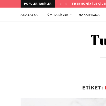
POPÜLER TARIFLER
THERMOMİX İLE KÖST
ANASAYFA
TÜM TARİFLER
HAKKIMIZDA
ETIKET: