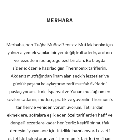
MERHABA
Merhaba, ben Tuğba Muñoz Benitez. Mutfak benim için
yalnızca yemek yapılan bir yer değil; kültürlerin, anıların
ve lezzetlerin buluştuğu özel bir alan. Bu blogda
sizlerle; özenle hazırladığım Thermomix tariflerini,
Akdeniz mutfağından ilham alan seçkin lezzetleri ve
günlük yaşamı kolaylaştıran zarif mutfak fikirlerini
paylaşıyorum. Türk, İspanyol ve Yunan mutfağının en
sevilen tatlarını; modern, pratik ve güvenilir Thermomix
tarifleriyle yeniden yorumluyorum. Tatlılardan
ekmeklere, sofralara eşlik eden özel tariflerden hafif ve
dengeli lezzetlere kadar her içerik; keyifli bir mutfak
deneyimi yaşamanız için titizlikle hazırlanıyor. Lezzeti
estetikle buluşturan yeni Thermomix tarifleri ve ilham