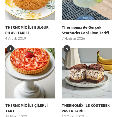
THERMOMİX İLE BULGUR
Thermomix ile Gerçek
PİLAVI TARİFİ
Starbucks Cool Lime Tarifi
4 Aralık 2019
7 Haziran 2026
3
4
THERMOMİX İLE ÇİLEKLİ
THERMOMİX İLE KÖSTEBEK
TART
PASTA TARİFİ
18 Mart 2022
12 Ocak 2020