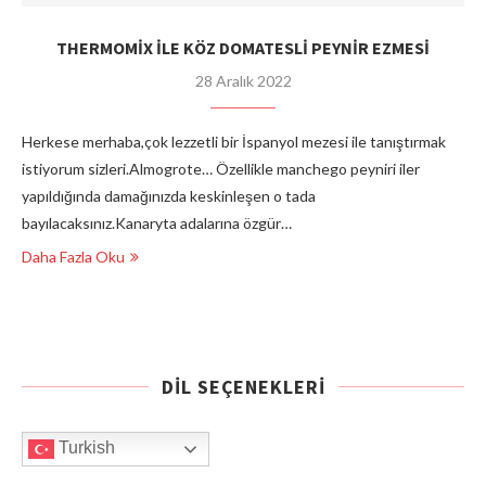
THERMOMİX İLE KÖZ DOMATESLİ PEYNİR EZMESİ
28 Aralık 2022
Herkese merhaba,çok lezzetli bir İspanyol mezesi ile tanıştırmak
istiyorum sizleri.Almogrote… Özellikle manchego peyniri iler
yapıldığında damağınızda keskinleşen o tada
bayılacaksınız.Kanaryta adalarına özgür…
Daha Fazla Oku
DIL SEÇENEKLERI
Turkish