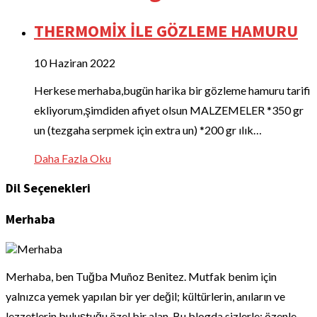
THERMOMİX İLE GÖZLEME HAMURU
10 Haziran 2022
Herkese merhaba,bugün harika bir gözleme hamuru tarifi
ekliyorum,şimdiden afiyet olsun MALZEMELER *350 gr
un (tezgaha serpmek için extra un) *200 gr ılık…
Daha Fazla Oku
Dil Seçenekleri
Merhaba
Merhaba, ben Tuğba Muñoz Benitez. Mutfak benim için
yalnızca yemek yapılan bir yer değil; kültürlerin, anıların ve
lezzetlerin buluştuğu özel bir alan. Bu blogda sizlerle; özenle