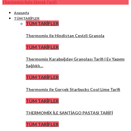
Thermomix Rulo Ekmek Tarifi
Anasayfa
TÜM TARİFLER
TÜM TARİFLER
Thermomix ile Hindistan Cevizli Granola
TÜM TARİFLER
Thermomix Karabuğday Granolası Tarifi | Ev Yapımı
Sağlıklı…
TÜM TARİFLER
Thermomix ile Gerçek Starbucks Cool Lime Tarifi
TÜM TARİFLER
THERMOMİX İLE SANTİAGO PASTASI TARİFİ
TÜM TARİFLER