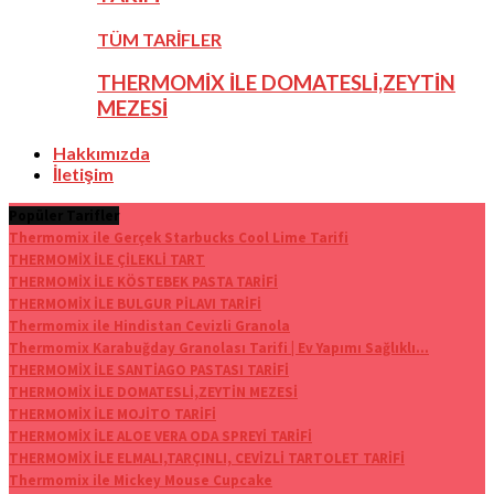
TÜM TARİFLER
THERMOMİX İLE DOMATESLİ,ZEYTİN
MEZESİ
Hakkımızda
İletişim
Popüler Tarifler
Thermomix ile Gerçek Starbucks Cool Lime Tarifi
THERMOMİX İLE ÇİLEKLİ TART
THERMOMİX İLE KÖSTEBEK PASTA TARİFİ
THERMOMİX İLE BULGUR PİLAVI TARİFİ
Thermomix ile Hindistan Cevizli Granola
Thermomix Karabuğday Granolası Tarifi | Ev Yapımı Sağlıklı...
THERMOMİX İLE SANTİAGO PASTASI TARİFİ
THERMOMİX İLE DOMATESLİ,ZEYTİN MEZESİ
THERMOMİX İLE MOJİTO TARİFİ
THERMOMİX İLE ALOE VERA ODA SPREYİ TARİFİ
THERMOMİX İLE ELMALI,TARÇINLI, CEVİZLİ TARTOLET TARİFİ
Thermomix ile Mickey Mouse Cupcake