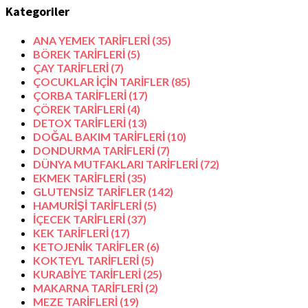
Kategoriler
ANA YEMEK TARİFLERİ
(35)
BÖREK TARİFLERİ
(5)
ÇAY TARİFLERİ
(7)
ÇOCUKLAR İÇİN TARİFLER
(85)
ÇORBA TARİFLERİ
(17)
ÇÖREK TARİFLERİ
(4)
DETOX TARİFLERİ
(13)
DOĞAL BAKIM TARİFLERİ
(10)
DONDURMA TARİFLERİ
(7)
DÜNYA MUTFAKLARI TARİFLERİ
(72)
EKMEK TARİFLERİ
(35)
GLUTENSİZ TARİFLER
(142)
HAMURİŞİ TARİFLERİ
(5)
İÇECEK TARİFLERİ
(37)
KEK TARİFLERİ
(17)
KETOJENİK TARİFLER
(6)
KOKTEYL TARİFLERİ
(5)
KURABİYE TARİFLERİ
(25)
MAKARNA TARİFLERİ
(2)
MEZE TARİFLERİ
(19)