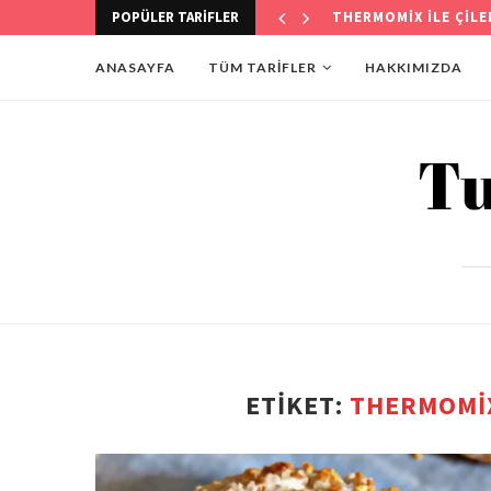
POPÜLER TARIFLER
THERMOMİX İLE KÖST
ANASAYFA
TÜM TARİFLER
HAKKIMIZDA
ETIKET:
THERMOMIX