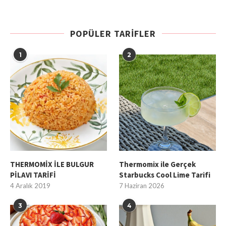
POPÜLER TARIFLER
1
2
THERMOMİX İLE BULGUR
Thermomix ile Gerçek
PİLAVI TARİFİ
Starbucks Cool Lime Tarifi
4 Aralık 2019
7 Haziran 2026
3
4