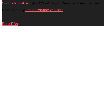
Gizlilik Politikası
| @2022 - All Right Reserved. Designed and
Developed by
ReklamAnimasyon.com
Başa Dön