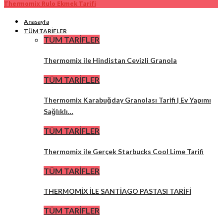
Thermomix Rulo Ekmek Tarifi
Anasayfa
TÜM TARİFLER
TÜM TARİFLER
Thermomix ile Hindistan Cevizli Granola
TÜM TARİFLER
Thermomix Karabuğday Granolası Tarifi | Ev Yapımı
Sağlıklı…
TÜM TARİFLER
Thermomix ile Gerçek Starbucks Cool Lime Tarifi
TÜM TARİFLER
THERMOMİX İLE SANTİAGO PASTASI TARİFİ
TÜM TARİFLER