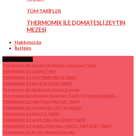
TÜM TARİFLER
THERMOMİX İLE DOMATESLİ,ZEYTİN
MEZESİ
Hakkımızda
İletişim
Popüler Tarifler
Thermomix ile Gerçek Starbucks Cool Lime Tarifi
THERMOMİX İLE ÇİLEKLİ TART
THERMOMİX İLE KÖSTEBEK PASTA TARİFİ
THERMOMİX İLE BULGUR PİLAVI TARİFİ
Thermomix ile Hindistan Cevizli Granola
Thermomix Karabuğday Granolası Tarifi | Ev Yapımı Sağlıklı...
THERMOMİX İLE SANTİAGO PASTASI TARİFİ
THERMOMİX İLE DOMATESLİ,ZEYTİN MEZESİ
THERMOMİX İLE MOJİTO TARİFİ
THERMOMİX İLE ALOE VERA ODA SPREYİ TARİFİ
THERMOMİX İLE ELMALI,TARÇINLI, CEVİZLİ TARTOLET TARİFİ
Thermomix ile Mickey Mouse Cupcake