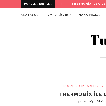
POPÜLER TARIFLER
THERMOMİX İLE KÖST
ANASAYFA
TÜM TARİFLER
HAKKIMIZDA
DOĞAL BAKIM TARİFLERİ
THERMOMİX İLE 
yazan
Tuğba Muñoz