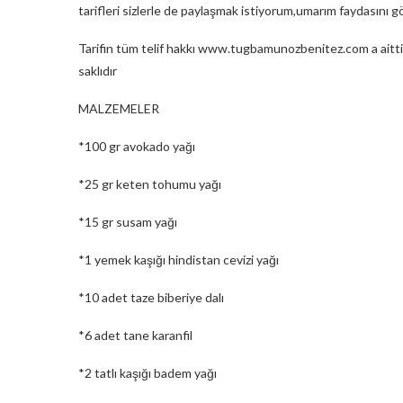
tarifleri sizlerle de paylaşmak istiyorum,umarım faydasını 
Tarifin tüm telif hakkı www.tugbamunozbenitez.com a aittir
saklıdır
MALZEMELER
*100 gr avokado yağı
*25 gr keten tohumu yağı
*15 gr susam yağı
*1 yemek kaşığı hindistan cevizi yağı
*10 adet taze biberiye dalı
*6 adet tane karanfil
*2 tatlı kaşığı badem yağı