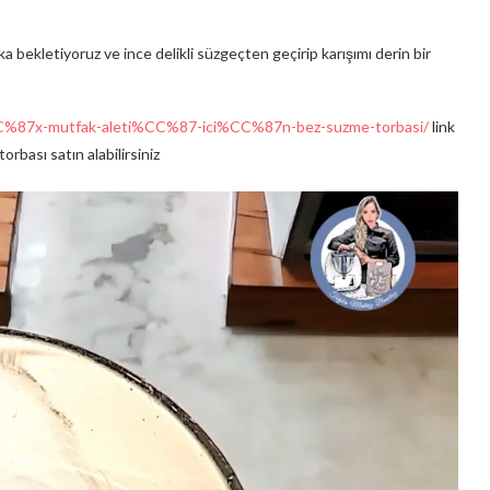
 bekletiyoruz ve ince delikli süzgeçten geçirip karışımı derin bir
CC%87x-mutfak-aleti%CC%87-ici%CC%87n-bez-suzme-torbasi/
link
bası satın alabilirsiniz