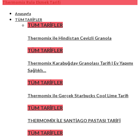
Thermomix Rulo Ekmek Tarifi
Anasayfa
TÜM TARİFLER
TÜM TARİFLER
Thermomix ile Hindistan Cevizli Granola
TÜM TARİFLER
Thermomix Karabuğday Granolası Tarifi | Ev Yapımı
Sağlıklı…
TÜM TARİFLER
Thermomix ile Gerçek Starbucks Cool Lime Tarifi
TÜM TARİFLER
THERMOMİX İLE SANTİAGO PASTASI TARİFİ
TÜM TARİFLER