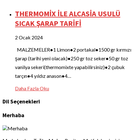
THERMOMİX İLE ALCASİA USULÜ
SICAK ŞARAP TARİFİ
2 Ocak 2024
MALZEMELER●1 Limon●2 portakal●1500 gr kırmızı
şarap (tarihi yeni olacak)●250 gr toz seker●50 gr toz
vanilya sekeri(thermomixte yapabilirsiniz)●2 çubuk
tarçın●4 yıldız anason●4…
Daha Fazla Oku
Dil Seçenekleri
Merhaba