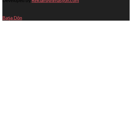
Developed by
ReklamAnimasyon.com
Başa Dön