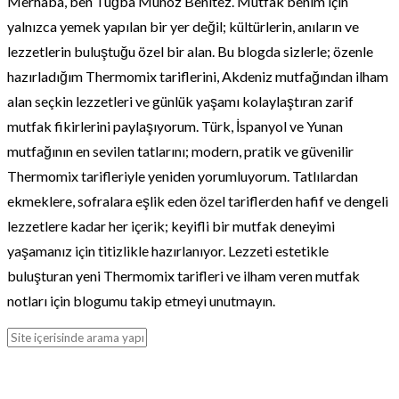
Merhaba, ben Tuğba Muñoz Benitez. Mutfak benim için
yalnızca yemek yapılan bir yer değil; kültürlerin, anıların ve
lezzetlerin buluştuğu özel bir alan. Bu blogda sizlerle; özenle
hazırladığım Thermomix tariflerini, Akdeniz mutfağından ilham
alan seçkin lezzetleri ve günlük yaşamı kolaylaştıran zarif
mutfak fikirlerini paylaşıyorum. Türk, İspanyol ve Yunan
mutfağının en sevilen tatlarını; modern, pratik ve güvenilir
Thermomix tarifleriyle yeniden yorumluyorum. Tatlılardan
ekmeklere, sofralara eşlik eden özel tariflerden hafif ve dengeli
lezzetlere kadar her içerik; keyifli bir mutfak deneyimi
yaşamanız için titizlikle hazırlanıyor. Lezzeti estetikle
buluşturan yeni Thermomix tarifleri ve ilham veren mutfak
notları için blogumu takip etmeyi unutmayın.