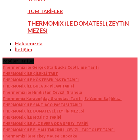
TÜM TARİFLER
THERMOMİX İLE DOMATESLİ,ZEYTİN
MEZESİ
Hakkımızda
İletişim
Popüler Tarifler
Thermomix ile Gerçek Starbucks Cool Lime Tarifi
THERMOMİX İLE ÇİLEKLİ TART
THERMOMİX İLE KÖSTEBEK PASTA TARİFİ
THERMOMİX İLE BULGUR PİLAVI TARİFİ
Thermomix ile Hindistan Cevizli Granola
Thermomix Karabuğday Granolası Tarifi | Ev Yapımı Sağlıklı...
THERMOMİX İLE SANTİAGO PASTASI TARİFİ
THERMOMİX İLE DOMATESLİ,ZEYTİN MEZESİ
THERMOMİX İLE MOJİTO TARİFİ
THERMOMİX İLE ALOE VERA ODA SPREYİ TARİFİ
THERMOMİX İLE ELMALI,TARÇINLI, CEVİZLİ TARTOLET TARİFİ
Thermomix ile Mickey Mouse Cupcake