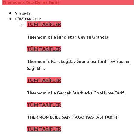
Thermomix Rulo Ekmek Tarifi
Anasayfa
TÜM TARİFLER
TÜM TARİFLER
Thermomix ile Hindistan Cevizli Granola
TÜM TARİFLER
Thermomix Karabuğday Granolası Tarifi | Ev Yapımı
Sağlıklı…
TÜM TARİFLER
Thermomix ile Gerçek Starbucks Cool Lime Tarifi
TÜM TARİFLER
THERMOMİX İLE SANTİAGO PASTASI TARİFİ
TÜM TARİFLER