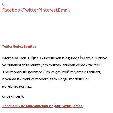
0
Facebook
Twitter
Pinterest
Email
Tuğba Muñoz Benitez
Merhaba, ben Tuğba. Güncellenen blogumda İspanya,Türkiye
ve Yunanistan’ın muhteşem mutfaklarından yemek tarifleri,
Thermomix ile geliştirdiğim ve çevirdiğim yemek tarifleri,
boyama fikirleri ve modern, farklı örgü modellerini
görebileceksiniz.
önceki içerik
Thermomix ile Anneannemin Meşhur Tavuk Çorbası