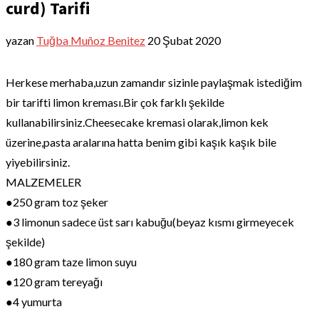
curd) Tarifi
yazan
Tuğba Muñoz Benitez
20 Şubat 2020
Herkese merhaba,uzun zamandır sizinle paylaşmak istediğim
bir tarifti limon kreması.Bir çok farklı şekilde
kullanabilirsiniz.Cheesecake kremasi olarak,limon kek
üzerine,pasta aralarına hatta benim gibi kaşık kaşık bile
yiyebilirsiniz.
MALZEMELER
●250 gram toz şeker
●3 limonun sadece üst sarı kabuğu(beyaz kısmı girmeyecek
şekilde)
●180 gram taze limon suyu
●120 gram tereyağı
●4 yumurta