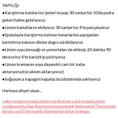
YAPILIŞI
●Karıştırma kabina toz şekeri koyup 30 saniye hiz 10’da pudra
şekeri haline getiriyoruz
●Limon kabuklarını ekliyoruz 30 saniye hız 4’te parçalıyoruz
●Spatulayla karıştırma kabının kenarlarina yapışanları
karistirma kabının dibine dogru sürüklüyoruz
●Limon suyu,tereyağı ve yumurtaları da ekleyip 20 dakika 90
derece hız 4’te karistirip pisiriyoruz
●Limon kremasını ısıya dayanıklı cam bir kaba
aktarıyoruz(sicakken aktarıyoruz)
●Soğuyunca kapagini kapatıp,buzdolabında saklıyoruz
Herkese afiyet olsun…
cake recipes
cremas
Lemon curd
Lemon curd recipes
Limon
curd
pornokuchen thermomix
rezeptwelt thermomix
Thermomix
lemon curd
Thermomix thermomix limon kreması