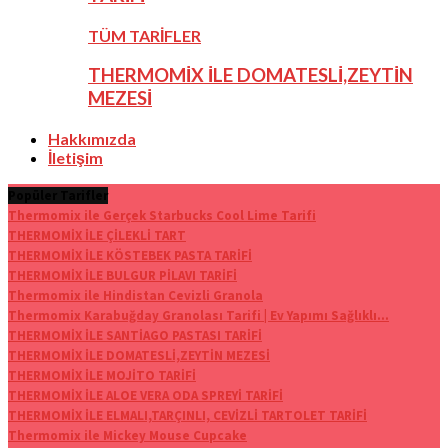
TÜM TARİFLER
THERMOMİX İLE DOMATESLİ,ZEYTİN
MEZESİ
Hakkımızda
İletişim
Popüler Tarifler
Thermomix ile Gerçek Starbucks Cool Lime Tarifi
THERMOMİX İLE ÇİLEKLİ TART
THERMOMİX İLE KÖSTEBEK PASTA TARİFİ
THERMOMİX İLE BULGUR PİLAVI TARİFİ
Thermomix ile Hindistan Cevizli Granola
Thermomix Karabuğday Granolası Tarifi | Ev Yapımı Sağlıklı...
THERMOMİX İLE SANTİAGO PASTASI TARİFİ
THERMOMİX İLE DOMATESLİ,ZEYTİN MEZESİ
THERMOMİX İLE MOJİTO TARİFİ
THERMOMİX İLE ALOE VERA ODA SPREYİ TARİFİ
THERMOMİX İLE ELMALI,TARÇINLI, CEVİZLİ TARTOLET TARİFİ
Thermomix ile Mickey Mouse Cupcake