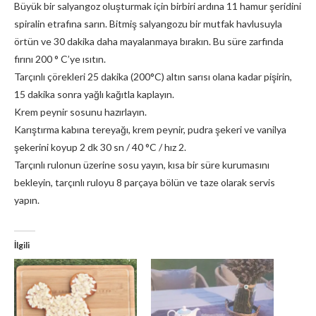
Büyük bir salyangoz oluşturmak için birbiri ardına 11 hamur şeridini
spiralin etrafına sarın. Bitmiş salyangozu bir mutfak havlusuyla
örtün ve 30 dakika daha mayalanmaya bırakın. Bu süre zarfında
fırını 200 ° C’ye ısıtın.
Tarçınlı çörekleri 25 dakika (200°C) altın sarısı olana kadar pişirin,
15 dakika sonra yağlı kağıtla kaplayın.
Krem peynir sosunu hazırlayın.
Karıştırma kabına tereyağı, krem peynir, pudra şekeri ve vanilya
şekerini koyup 2 dk 30 sn / 40 °C / hız 2.
Tarçınlı rulonun üzerine sosu yayın, kısa bir süre kurumasını
bekleyin, tarçınlı ruloyu 8 parçaya bölün ve taze olarak servis
yapın.
İlgili