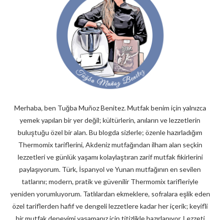
Merhaba, ben Tuğba Muñoz Benitez. Mutfak benim için yalnızca
yemek yapılan bir yer değil; kültürlerin, anıların ve lezzetlerin
buluştuğu özel bir alan. Bu blogda sizlerle; özenle hazırladığım
Thermomix tariflerini, Akdeniz mutfağından ilham alan seçkin
lezzetleri ve günlük yaşamı kolaylaştıran zarif mutfak fikirlerini
paylaşıyorum. Türk, İspanyol ve Yunan mutfağının en sevilen
tatlarını; modern, pratik ve güvenilir Thermomix tarifleriyle
yeniden yorumluyorum. Tatlılardan ekmeklere, sofralara eşlik eden
özel tariflerden hafif ve dengeli lezzetlere kadar her içerik; keyifli
bir mutfak deneyimi yaşamanız için titizlikle hazırlanıyor. Lezzeti