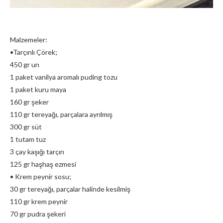
Malzemeler:
•Tarçınlı Çörek;
450 gr un
1 paket vanilya aromalı puding tozu
1 paket kuru maya
160 gr şeker
110 gr tereyağı, parçalara ayrılmış
300 gr süt
1 tutam tuz
3 çay kaşığı tarçın
125 gr haşhaş ezmesi
• Krem peynir sosu;
30 gr tereyağı, parçalar halinde kesilmiş
110 gr krem peynir
70 gr pudra şekeri