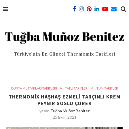
Türkiye'nin En Güncel Thermomix Tarifleri
DÜNYA MUTFAKLARI TARİFLERİ
TATLI TARİFLERİ
TÜM TARİFLER
THERMOMIX HAŞHAŞ EZMELI TARÇINLI KREM
PEYNIR SOSLU ÇÖREK
yazan
Tuğba Muñoz Benitez
25 Ekim 2021