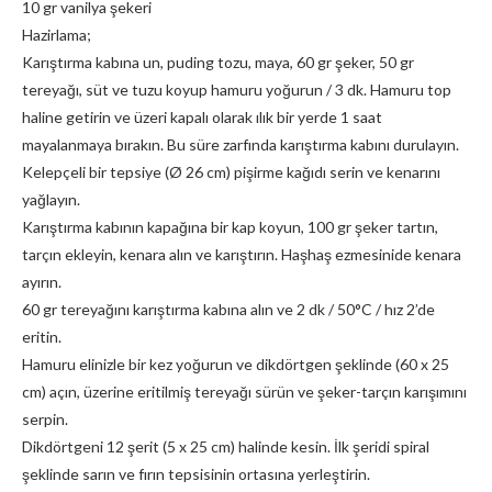
10 gr vanilya şekeri
Hazirlama;
Karıştırma kabına un, puding tozu, maya, 60 gr şeker, 50 gr
tereyağı, süt ve tuzu koyup hamuru yoğurun / 3 dk. Hamuru top
haline getirin ve üzeri kapalı olarak ılık bir yerde 1 saat
mayalanmaya bırakın. Bu süre zarfında karıştırma kabını durulayın.
Kelepçeli bir tepsiye (Ø 26 cm) pişirme kağıdı serin ve kenarını
yağlayın.
Karıştırma kabının kapağına bir kap koyun, 100 gr şeker tartın,
tarçın ekleyin, kenara alın ve karıştırın. Haşhaş ezmesinide kenara
ayırın.
60 gr tereyağını karıştırma kabına alın ve 2 dk / 50°C / hız 2’de
eritin.
Hamuru elinizle bir kez yoğurun ve dikdörtgen şeklinde (60 x 25
cm) açın, üzerine eritilmiş tereyağı sürün ve şeker-tarçın karışımını
serpin.
Dikdörtgeni 12 şerit (5 x 25 cm) halinde kesin. İlk şeridi spiral
şeklinde sarın ve fırın tepsisinin ortasına yerleştirin.