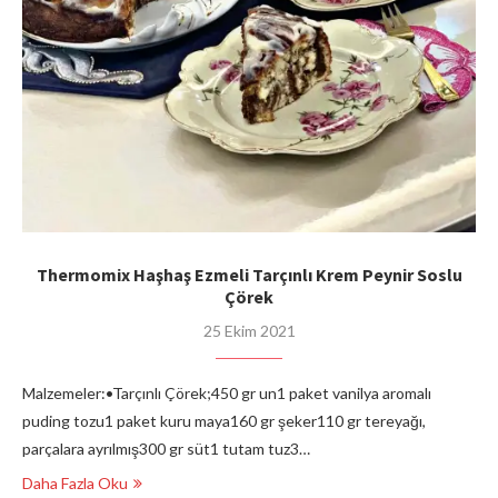
Thermomix Haşhaş Ezmeli Tarçınlı Krem Peynir Soslu
Çörek
25 Ekim 2021
Malzemeler:•Tarçınlı Çörek;450 gr un1 paket vanilya aromalı
puding tozu1 paket kuru maya160 gr şeker110 gr tereyağı,
parçalara ayrılmış300 gr süt1 tutam tuz3…
Daha Fazla Oku