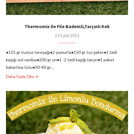
Thermomix ile File Bademli,Tarçınlı Kek
12 Eylül 2021
●125 gr tuzsuz tereyağı●2 yumurta●150 gr toz şeker●1 tatli
kaşığı sivi vanilya●200 gr un●1 -2 tatli kaşığı tarçın●1 paket
kabartma tozu●30-40 gr…
Daha Fazla Oku