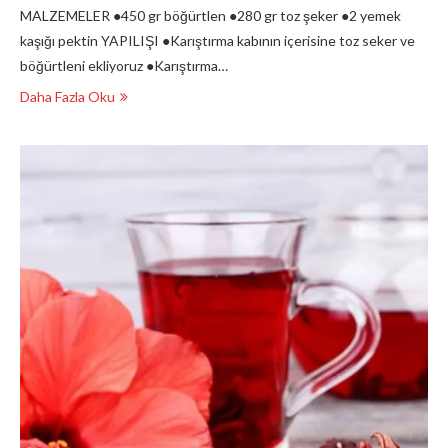
MALZEMELER ●450 gr böğürtlen ●280 gr toz şeker ●2 yemek
kaşığı pektin YAPILIŞI ●Karıştırma kabının içerisine toz seker ve
böğürtleni ekliyoruz ●Karıştırma…
Daha Fazla Oku