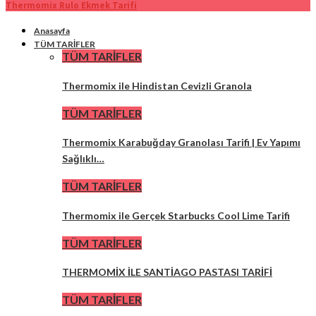
Thermomix Rulo Ekmek Tarifi
Anasayfa
TÜM TARİFLER
TÜM TARİFLER
Thermomix ile Hindistan Cevizli Granola
TÜM TARİFLER
Thermomix Karabuğday Granolası Tarifi | Ev Yapımı
Sağlıklı…
TÜM TARİFLER
Thermomix ile Gerçek Starbucks Cool Lime Tarifi
TÜM TARİFLER
THERMOMİX İLE SANTİAGO PASTASI TARİFİ
TÜM TARİFLER