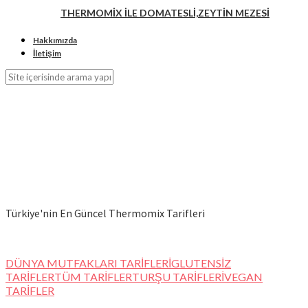
THERMOMİX İLE DOMATESLİ,ZEYTİN MEZESİ
Hakkımızda
İletişim
Türkiye'nin En Güncel Thermomix Tarifleri
DÜNYA MUTFAKLARI TARİFLERİ
GLUTENSİZ
TARİFLER
TÜM TARİFLER
TURŞU TARİFLERİ
VEGAN
TARİFLER