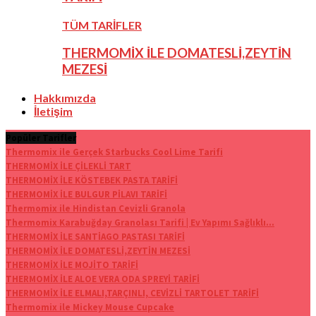
TÜM TARİFLER
THERMOMİX İLE DOMATESLİ,ZEYTİN
MEZESİ
Hakkımızda
İletişim
Popüler Tarifler
Thermomix ile Gerçek Starbucks Cool Lime Tarifi
THERMOMİX İLE ÇİLEKLİ TART
THERMOMİX İLE KÖSTEBEK PASTA TARİFİ
THERMOMİX İLE BULGUR PİLAVI TARİFİ
Thermomix ile Hindistan Cevizli Granola
Thermomix Karabuğday Granolası Tarifi | Ev Yapımı Sağlıklı...
THERMOMİX İLE SANTİAGO PASTASI TARİFİ
THERMOMİX İLE DOMATESLİ,ZEYTİN MEZESİ
THERMOMİX İLE MOJİTO TARİFİ
THERMOMİX İLE ALOE VERA ODA SPREYİ TARİFİ
THERMOMİX İLE ELMALI,TARÇINLI, CEVİZLİ TARTOLET TARİFİ
Thermomix ile Mickey Mouse Cupcake