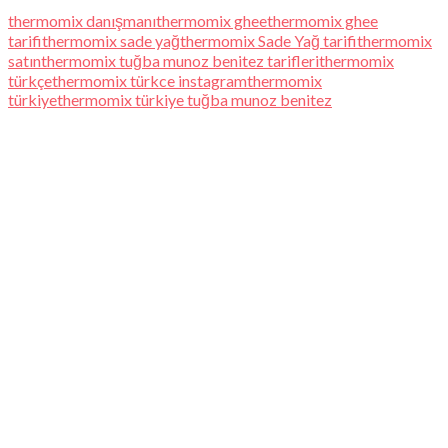
thermomix danışmanı
thermomix ghee
thermomix ghee
tarifi
thermomix sade yağ
thermomix Sade Yağ tarifi
thermomix
satın
thermomix tuğba munoz benitez tarifleri
thermomix
türkçe
thermomix türkce instagram
thermomix
türkiye
thermomix türkiye tuğba munoz benitez