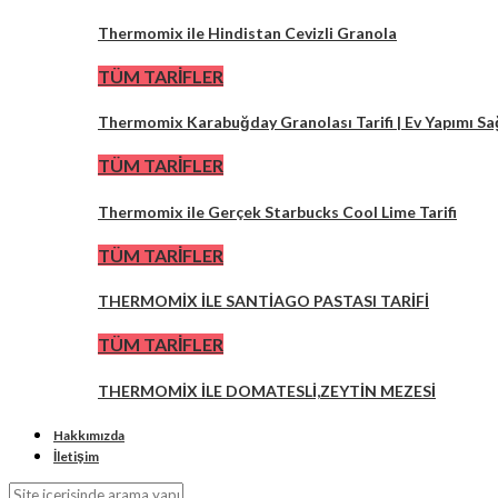
Thermomix ile Hindistan Cevizli Granola
TÜM TARİFLER
Thermomix Karabuğday Granolası Tarifi | Ev Yapımı Sa
TÜM TARİFLER
Thermomix ile Gerçek Starbucks Cool Lime Tarifi
TÜM TARİFLER
THERMOMİX İLE SANTİAGO PASTASI TARİFİ
TÜM TARİFLER
THERMOMİX İLE DOMATESLİ,ZEYTİN MEZESİ
Hakkımızda
İletişim