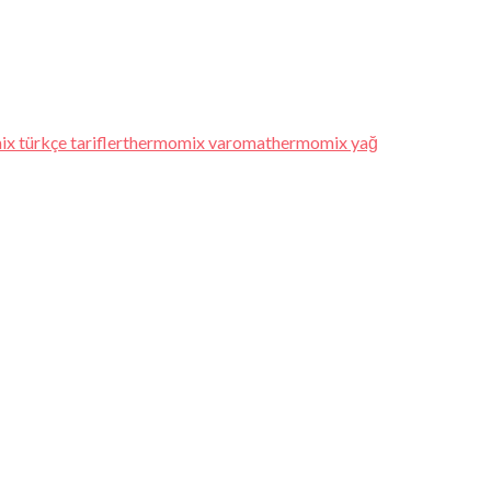
x türkçe tarifler
thermomix varoma
thermomix yağ