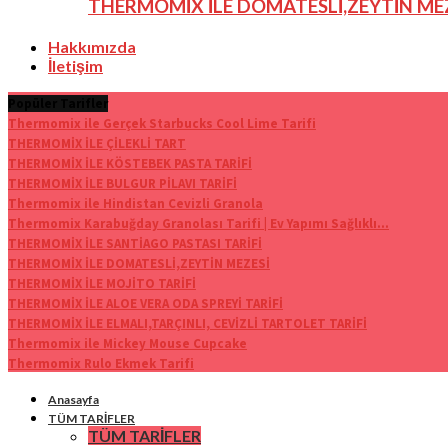
THERMOMİX İLE DOMATESLİ,ZEYTİN ME
Hakkımızda
İletişim
Popüler Tarifler
Thermomix ile Gerçek Starbucks Cool Lime Tarifi
THERMOMİX İLE ÇİLEKLİ TART
THERMOMİX İLE KÖSTEBEK PASTA TARİFİ
THERMOMİX İLE BULGUR PİLAVI TARİFİ
Thermomix ile Hindistan Cevizli Granola
Thermomix Karabuğday Granolası Tarifi | Ev Yapımı Sağlıklı...
THERMOMİX İLE SANTİAGO PASTASI TARİFİ
THERMOMİX İLE DOMATESLİ,ZEYTİN MEZESİ
THERMOMİX İLE MOJİTO TARİFİ
THERMOMİX İLE ALOE VERA ODA SPREYİ TARİFİ
THERMOMİX İLE ELMALI,TARÇINLI, CEVİZLİ TARTOLET TARİFİ
Thermomix ile Mickey Mouse Cupcake
Thermomix Rulo Ekmek Tarifi
Anasayfa
TÜM TARİFLER
TÜM TARİFLER