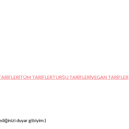
TARİFLERİ
TÜM TARİFLER
TURŞU TARİFLERİ
VEGAN TARİFLER
iğinizi duyar gibiyim:)