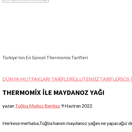
Türkiye'nin En Güncel Thermomix Tarifleri
DÜNYA MUTFAKLARI TARİFLERİ
GLUTENSİZ TARİFLER
SOS 
THERMOMİX İLE MAYDANOZ YAĞI
yazan
Tuğba Muñoz Benitez
9 Haziran 2022
Herkese merhaba,Tuğba hanım maydanoz yağını ne yapacağız ded