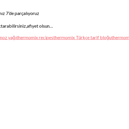
hız 7’de parçalıyoruz
tarabilirsiniz,afiyet olsun…
noz yağı
thermomix recipes
thermomix Türkçe tarif bloğu
thermomi