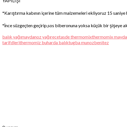
YAPILIŞI
*Karıştırma kabının içerine tüm malzemeleri ekliyoruz 15 saniye 
*İnce süzgeçten geçirip,sos biberonuna yoksa küçük bir şişeye ak
balık yağı
maydanoz yağı
recetasde thermomix
thermomix mayda
tarifdleri
thermomiz buharda balık
tugba munozbenitez