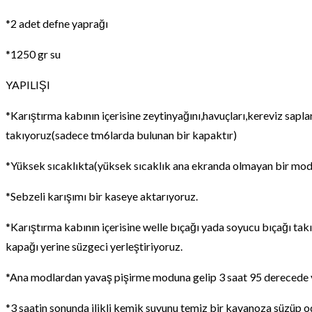
*2 adet defne yaprağı
*1250 gr su
YAPILIŞI
*Karıştırma kabının içerisine zeytinyağını,havuçları,kereviz sapla
takıyoruz(sadece tm6larda bulunan bir kapaktır)
*Yüksek sıcaklıkta(yüksek sıcaklık ana ekranda olmayan bir moddu
*Sebzeli karışımı bir kaseye aktarıyoruz.
*Karıştırma kabının içerisine welle bıçağı yada soyucu bıçağı ta
kapağı yerine süzgeci yerleştiriyoruz.
*Ana modlardan yavaş pişirme moduna gelip 3 saat 95 derecede 
*3 saatin sonunda ilikli kemik suyunu temiz bir kavanoza süzüp o