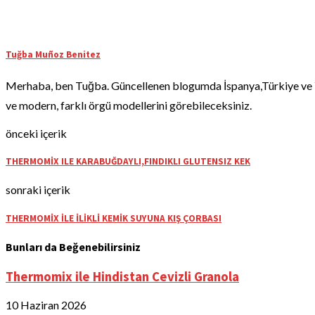
Tuğba Muñoz Benitez
Merhaba, ben Tuğba. Güncellenen blogumda İspanya,Türkiye ve Yun
ve modern, farklı örgü modellerini görebileceksiniz.
önceki içerik
THERMOMİX ILE KARABUĞDAYLI,FINDIKLI GLUTENSIZ KEK
sonraki içerik
THERMOMİX İLE İLİKLİ KEMİK SUYUNA KIŞ ÇORBASI
Bunları da Beğenebilirsiniz
Thermomix ile Hindistan Cevizli Granola
10 Haziran 2026