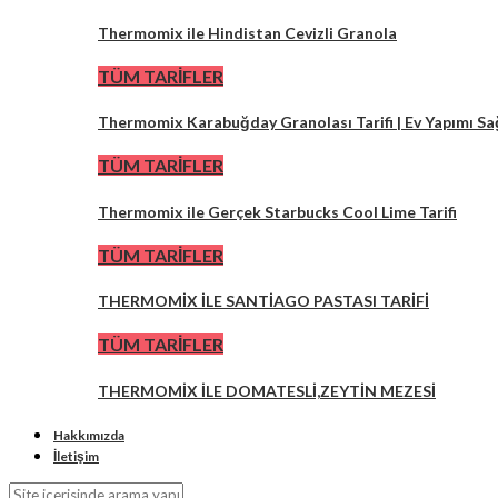
Thermomix ile Hindistan Cevizli Granola
TÜM TARİFLER
Thermomix Karabuğday Granolası Tarifi | Ev Yapımı Sa
TÜM TARİFLER
Thermomix ile Gerçek Starbucks Cool Lime Tarifi
TÜM TARİFLER
THERMOMİX İLE SANTİAGO PASTASI TARİFİ
TÜM TARİFLER
THERMOMİX İLE DOMATESLİ,ZEYTİN MEZESİ
Hakkımızda
İletişim