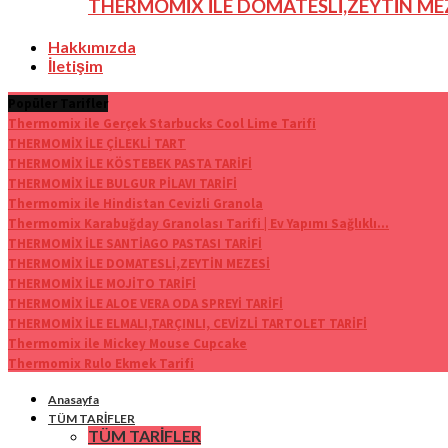
THERMOMİX İLE DOMATESLİ,ZEYTİN ME
Hakkımızda
İletişim
Popüler Tarifler
Thermomix ile Gerçek Starbucks Cool Lime Tarifi
THERMOMİX İLE ÇİLEKLİ TART
THERMOMİX İLE KÖSTEBEK PASTA TARİFİ
THERMOMİX İLE BULGUR PİLAVI TARİFİ
Thermomix ile Hindistan Cevizli Granola
Thermomix Karabuğday Granolası Tarifi | Ev Yapımı Sağlıklı...
THERMOMİX İLE SANTİAGO PASTASI TARİFİ
THERMOMİX İLE DOMATESLİ,ZEYTİN MEZESİ
THERMOMİX İLE MOJİTO TARİFİ
THERMOMİX İLE ALOE VERA ODA SPREYİ TARİFİ
THERMOMİX İLE ELMALI,TARÇINLI, CEVİZLİ TARTOLET TARİFİ
Thermomix ile Mickey Mouse Cupcake
Thermomix Rulo Ekmek Tarifi
Anasayfa
TÜM TARİFLER
TÜM TARİFLER