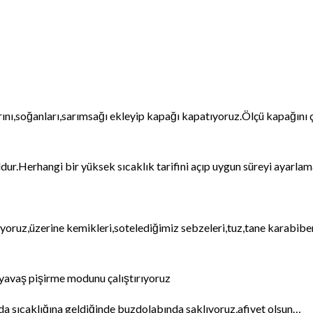
rını,soğanları,sarımsağı ekleyip kapağı kapatıyoruz.Ölçü kapağını çı
r.Herhangi bir yüksek sıcaklık tarifini açıp uygun süreyi ayarlama
kıyoruz,üzerine kemikleri,sotelediğimiz sebzeleri,tuz,tane karabibe
yavaş pişirme modunu çalıştırıyoruz
da sıcaklığına geldiğinde buzdolabında saklıyoruz,afiyet olsun…