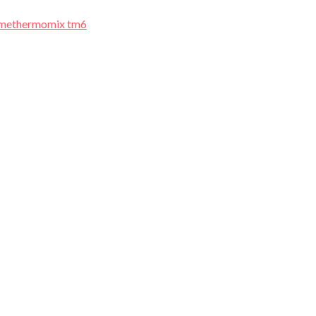
rme
thermomix tm6