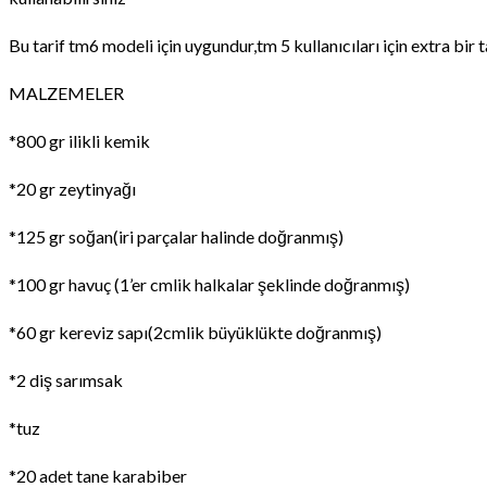
Bu tarif tm6 modeli için uygundur,tm 5 kullanıcıları için extra bi
MALZEMELER
*800 gr ilikli kemik
*20 gr zeytinyağı
*125 gr soğan(iri parçalar halinde doğranmış)
*100 gr havuç (1’er cmlik halkalar şeklinde doğranmış)
*60 gr kereviz sapı(2cmlik büyüklükte doğranmış)
*2 diş sarımsak
*tuz
*20 adet tane karabiber