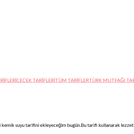
RİFLER
İÇECEK TARİFLERİ
TÜM TARİFLER
TÜRK MUTFAĞI TAR
 kemik suyu tarifini ekleyeceğim bugün.Bu tarifi kullanarak lezzetl