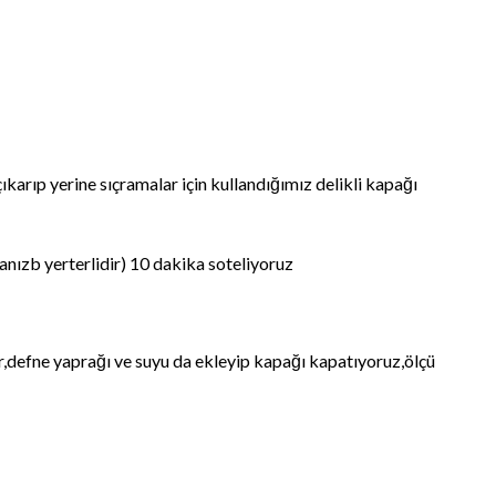
karıp yerine sıçramalar için kullandığımız delikli kapağı
nızb yerterlidir) 10 dakika soteliyoruz
r,defne yaprağı ve suyu da ekleyip kapağı kapatıyoruz,ölçü