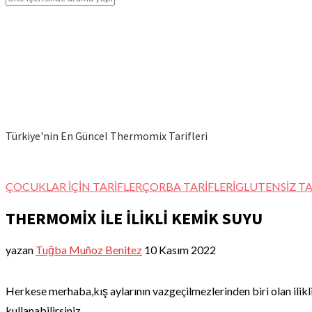
Türkiye'nin En Güncel Thermomix Tarifleri
ÇOCUKLAR İÇİN TARİFLER
ÇORBA TARİFLERİ
GLUTENSİZ TA
THERMOMİX İLE İLİKLİ KEMİK SUYU
yazan
Tuğba Muñoz Benitez
10 Kasım 2022
Herkese merhaba,kış aylarının vazgeçilmezlerinden biri olan ilikli
kullanabilirsiniz