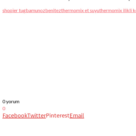
shopier tugbamunozbenitez
thermomix et suyu
thermomix ilikli k
0 yorum
0
Facebook
Twitter
Pinterest
Email