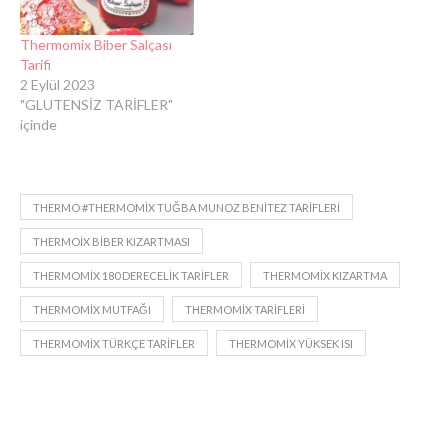
Thermomix Biber Salçası
Tarifi
2 Eylül 2023
"GLUTENSİZ TARİFLER"
içinde
THERMO #THERMOMIX TUĞBA MUNOZ BENITEZ TARIFLERI
THERMOIX BIBER KIZARTMASI
THERMOMIX 180 DERECELIK TARIFLER
THERMOMIX KIZARTMA
THERMOMIX MUTFAĞI
THERMOMIX TARIFLERI
THERMOMIX TÜRKÇE TARIFLER
THERMOMIX YÜKSEK ISI