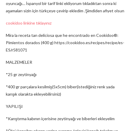
oyuncağı… İspanyol bir tarif linki ekliyorum tıkladıktan sonra ki
aşamaları sizin için türkçeye çevirip ekledim .Şimdiden afiyet olsun
cookidoo linkine tıklayınız
Mira la receta tan deliciosa que he encontrado en Cookidoo®:
Pimientos dorados (400 g) https://cookidoo.es/recipes/recipe/es-
ES/r581071
MALZEMELER
*25 gr zeytinyağı
*400 gr parçalara kesilmiş(5x5cm) biber(istediğiniz renk yada
karışık olarakta ekleyebilirsiniz)
YAPILIŞI
*Karıştırma kabının içerisine zeytinyağı ve biberleri ekleyelim
*Ölçü kapağını çıkarıp yerine sıçrama önleyici kapağı takalım ve