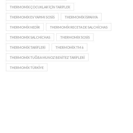
THERMOMIX ÇOCUKLAR IÇIN TARIFLER
THERMOMIX EV YAPIMI SOSIS
THERMOMIX ISPANYA
THERMOMIX NEDIR
THERMOMIX RECETA DE SALCHICHAS
THERMOMIX SALCHICHAS
THERMOMIX SOSIS
THERMOMIX TARIFLERI
THERMOMIX TM 6
THERMOMIX TUĞBA MUNOZ BENITEZ TARIFLERI
THERMOMIX TÜRKIYE