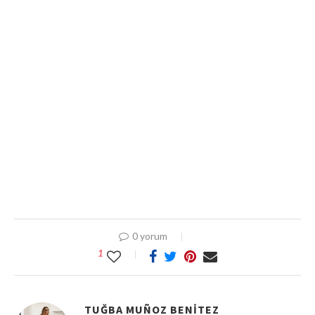
0 yorum
1
TUĞBA MUÑOZ BENITEZ