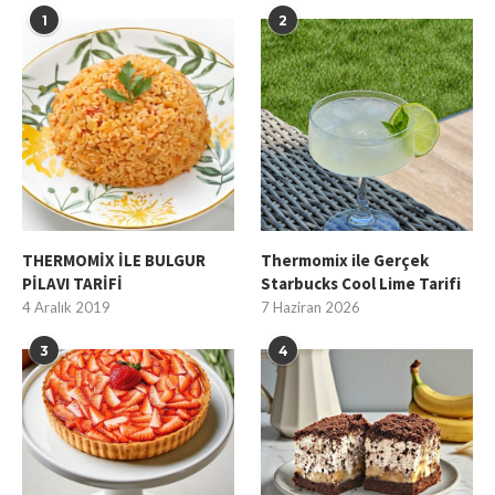
1
2
THERMOMİX İLE BULGUR
Thermomix ile Gerçek
PİLAVI TARİFİ
Starbucks Cool Lime Tarifi
4 Aralık 2019
7 Haziran 2026
3
4