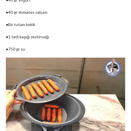
●40 gr domates salçası
●Bir tutam kekik
●1 tatlı kaşığı zeytinyağı
●750 gr su