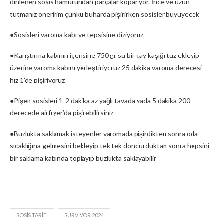
dinlenen sosis hamurundan parçalar koparıyor. İnce ve uzun
tutmanız öneririm çünkü buharda pişirirken sosisler büyüyecek
●Sosisleri varoma kabı ve tepsisine diziyoruz
●Karıştırma kabının içerisine 750 gr su bir çay kaşığı tuz ekleyip
üzerine varoma kabını yerleştiriyoruz 25 dakika varoma derecesi
hız 1’de pişiriyoruz
●Pişen sosisleri 1-2 dakika az yağlı tavada yada 5 dakika 200
derecede airfryer’da pişirebilirsiniz
●Buzlukta saklamak isteyenler varomada pişirdikten sonra oda
sıcaklığına gelmesini bekleyip tek tek dondurduktan sonra hepsini
bir saklama kabında toplayıp buzlukta saklayabilir
SOSIS TARIFI
SURVIVOR 2024