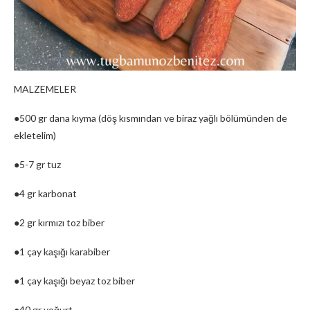
MALZEMELER
●500 gr dana kıyma (döş kısmından ve biraz yağlı bölümünden de
ekletelim)
●5-7 gr tuz
●4 gr karbonat
●2 gr kırmızı toz biber
●1 çay kaşığı karabiber
●1 çay kaşığı beyaz toz biber
●40 gr yoğurt