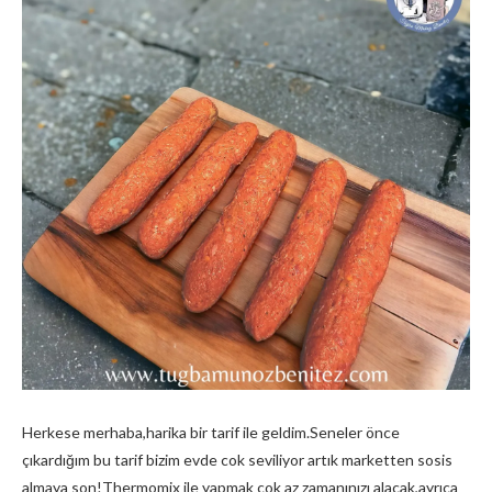
Herkese merhaba,harika bir tarif ile geldim.Seneler önce
çıkardığım bu tarif bizim evde cok seviliyor artık marketten sosis
almaya son!Thermomix ile yapmak cok az zamanınızı alacak,ayrıca