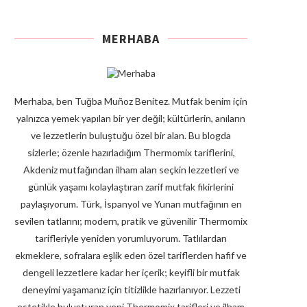
MERHABA
Merhaba, ben Tuğba Muñoz Benitez. Mutfak benim için
yalnızca yemek yapılan bir yer değil; kültürlerin, anıların
ve lezzetlerin buluştuğu özel bir alan. Bu blogda
sizlerle; özenle hazırladığım Thermomix tariflerini,
Akdeniz mutfağından ilham alan seçkin lezzetleri ve
günlük yaşamı kolaylaştıran zarif mutfak fikirlerini
paylaşıyorum. Türk, İspanyol ve Yunan mutfağının en
sevilen tatlarını; modern, pratik ve güvenilir Thermomix
tarifleriyle yeniden yorumluyorum. Tatlılardan
ekmeklere, sofralara eşlik eden özel tariflerden hafif ve
dengeli lezzetlere kadar her içerik; keyifli bir mutfak
deneyimi yaşamanız için titizlikle hazırlanıyor. Lezzeti
estetikle buluşturan yeni Thermomix tarifleri ve ilham