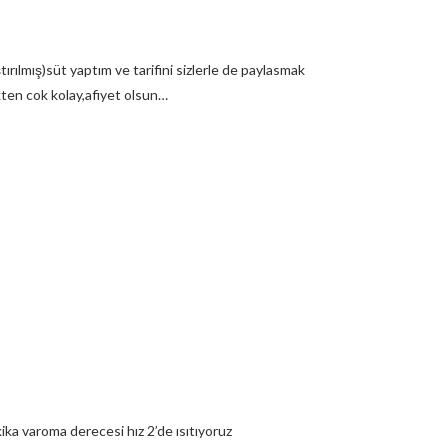
lmış)süt yaptım ve tarifini sizlerle de paylasmak
ten cok kolay,afiyet olsun…
ika varoma derecesi hız 2’de ısıtıyoruz