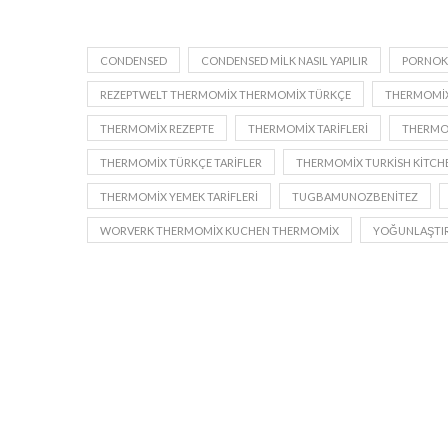
CONDENSED
CONDENSED MILK NASIL YAPILIR
PORNOK
REZEPTWELT THERMOMIX THERMOMIX TÜRKÇE
THERMOMIX
THERMOMIX REZEPTE
THERMOMIX TARIFLERI
THERMOM
THERMOMIX TÜRKÇE TARIFLER
THERMOMIX TURKISH KITCH
THERMOMIX YEMEK TARIFLERI
TUGBAMUNOZBENITEZ
WORVERK THERMOMIX KUCHEN THERMOMIX
YOĞUNLAŞTIR