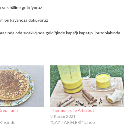
a sos hâline getiriyoruz
 çam bir kavanoza döküyoruz
sında oda sıcaklığında geldiğinde kapağı kapatıp , buzdolabında
rep Tarifi
Thermomix ile Altın Süt
8 Kasım 2021
" içinde
"ÇAY TARİFLERİ" içinde