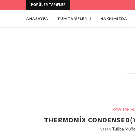
POPÜLER TARIFLER
ANASAYFA
TÜM TARİFLER
HAKKIMIZDA
RAW TARİFL
THERMOMIX CONDENSED(Y
yazan
Tuğba Muño