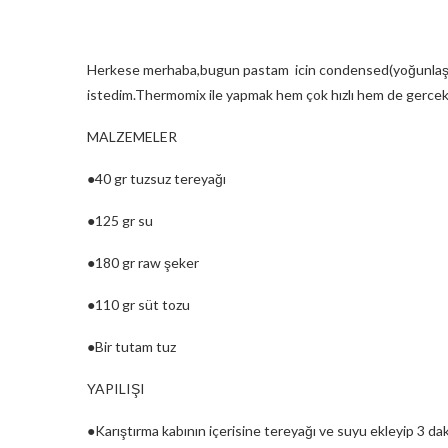
Herkese merhaba,bugun pastam icin condensed(yoğunlaştırı
istedim.Thermomix ile yapmak hem çok hızlı hem de gercek
MALZEMELER
●40 gr tuzsuz tereyağı
●125 gr su
●180 gr raw şeker
●110 gr süt tozu
●Bir tutam tuz
YAPILIŞI
●Karıştırma kabının içerisine tereyağı ve suyu ekleyip 3 dak