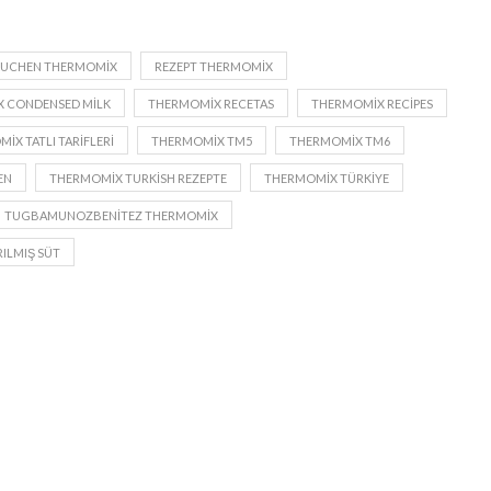
UCHEN THERMOMIX
REZEPT THERMOMIX
 CONDENSED MILK
THERMOMIX RECETAS
THERMOMIX RECIPES
IX TATLI TARIFLERI
THERMOMIX TM5
THERMOMIX TM6
EN
THERMOMIX TURKISH REZEPTE
THERMOMIX TÜRKIYE
TUGBAMUNOZBENITEZ THERMOMIX
ILMIŞ SÜT