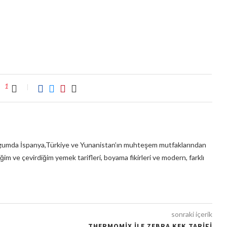
1
umda İspanya,Türkiye ve Yunanistan’ın muhteşem mutfaklarından
ğim ve çevirdiğim yemek tarifleri, boyama fikirleri ve modern, farklı
sonraki içerik
THERMOMIX ILE ZEBRA KEK TARIFI