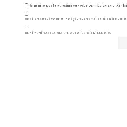
İsmimi, e-posta adresimi ve websitemi bu tarayıcı için b
BENI SONRAKI YORUMLAR IÇIN E-POSTA ILE BILGILENDIR
BENI YENI YAZILARDA E-POSTA ILE BILGILENDIR.