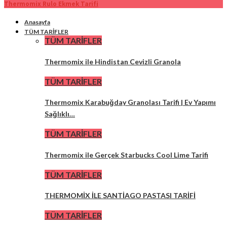
Thermomix Rulo Ekmek Tarifi
Anasayfa
TÜM TARİFLER
TÜM TARİFLER
Thermomix ile Hindistan Cevizli Granola
TÜM TARİFLER
Thermomix Karabuğday Granolası Tarifi | Ev Yapımı
Sağlıklı…
TÜM TARİFLER
Thermomix ile Gerçek Starbucks Cool Lime Tarifi
TÜM TARİFLER
THERMOMİX İLE SANTİAGO PASTASI TARİFİ
TÜM TARİFLER