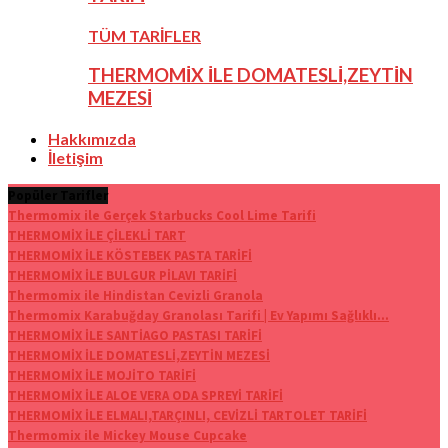
TÜM TARİFLER
THERMOMİX İLE DOMATESLİ,ZEYTİN
MEZESİ
Hakkımızda
İletişim
Popüler Tarifler
Thermomix ile Gerçek Starbucks Cool Lime Tarifi
THERMOMİX İLE ÇİLEKLİ TART
THERMOMİX İLE KÖSTEBEK PASTA TARİFİ
THERMOMİX İLE BULGUR PİLAVI TARİFİ
Thermomix ile Hindistan Cevizli Granola
Thermomix Karabuğday Granolası Tarifi | Ev Yapımı Sağlıklı...
THERMOMİX İLE SANTİAGO PASTASI TARİFİ
THERMOMİX İLE DOMATESLİ,ZEYTİN MEZESİ
THERMOMİX İLE MOJİTO TARİFİ
THERMOMİX İLE ALOE VERA ODA SPREYİ TARİFİ
THERMOMİX İLE ELMALI,TARÇINLI, CEVİZLİ TARTOLET TARİFİ
Thermomix ile Mickey Mouse Cupcake