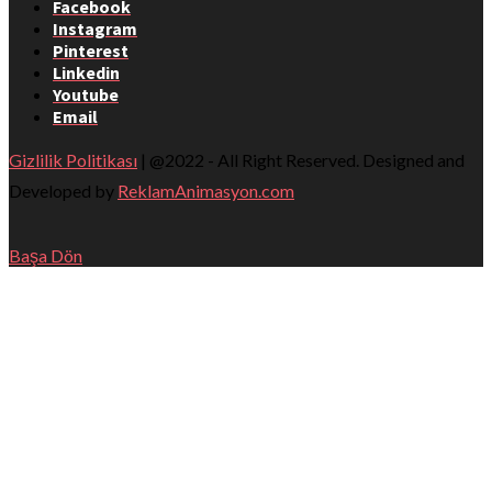
Facebook
Instagram
Pinterest
Linkedin
Youtube
Email
Gizlilik Politikası
| @2022 - All Right Reserved. Designed and
Developed by
ReklamAnimasyon.com
Başa Dön