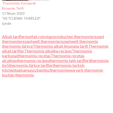
Thermomix Ketojenik
Brownie Tarifi
11 Nisan 2020
"KETOJENİK TARİFLER"
içinde
Alkali tarifler
mutfak robotu
pornokuchen thermomix
rezept
thermomix
rezeptwelt thermomix
rezeptwelt thermomix
thermomix türkçe
Thermomix alkali limonata tarifi
Thermomix
alkali tarifler
Thermomix alkaline recipes
Thermomix
karbonat
thermomix recetas
Thermomix recetas
alcalinas
thermomix recipes
thermomix tatlı tarifleri
thermomix
tm5
thermomix türkçe tarifler
thermomix turkish
kitchen
tugbamunozbenitezthermomix
worverk thermomix
kuchen thermomix