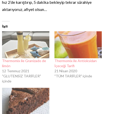
hız 2’de karıştırıp, 5 dakika bekleyip tekrar sürahiye
aktarıyoruz, afiyet olsun…
İlgili
Thermomix ile Granizado de
Thermomix ile Antioksidan
limón
İçeceği Tarifi
12 Temmuz 2021
21 Nisan 2020
"GLUTENSİZ TARİFLER"
"TÜM TARİFLER" içinde
içinde