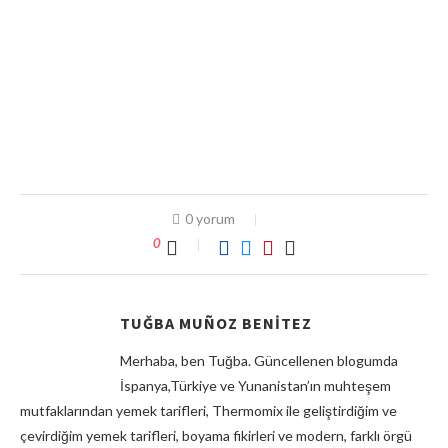
0 yorum
0
TUĞBA MUÑOZ BENITEZ
Merhaba, ben Tuğba. Güncellenen blogumda
İspanya,Türkiye ve Yunanistan’ın muhteşem
mutfaklarından yemek tarifleri, Thermomix ile geliştirdiğim ve
çevirdiğim yemek tarifleri, boyama fikirleri ve modern, farklı örgü