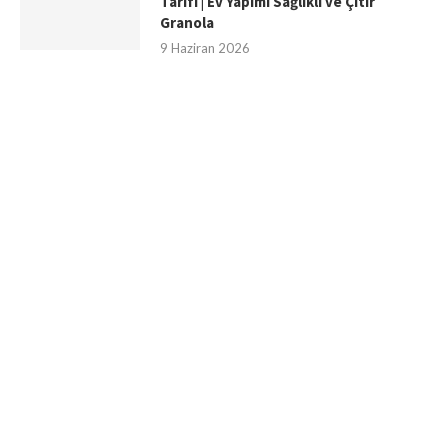
Tarifi | Ev Yapımı Sağlıklı ve Çıtır
Granola
9 Haziran 2026