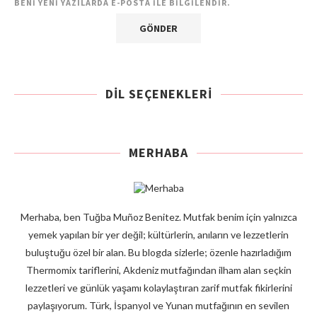
BENI YENI YAZILARDA E-POSTA ILE BILGILENDIR.
DIL SEÇENEKLERI
MERHABA
Merhaba, ben Tuğba Muñoz Benitez. Mutfak benim için yalnızca
yemek yapılan bir yer değil; kültürlerin, anıların ve lezzetlerin
buluştuğu özel bir alan. Bu blogda sizlerle; özenle hazırladığım
Thermomix tariflerini, Akdeniz mutfağından ilham alan seçkin
lezzetleri ve günlük yaşamı kolaylaştıran zarif mutfak fikirlerini
paylaşıyorum. Türk, İspanyol ve Yunan mutfağının en sevilen