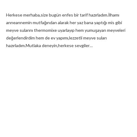
Herkese merhaba,size bugün enfes bir tarif hazırladım.İlhamı
anneannemin mutfağından alarak her yaz bana yaptığı mis gibi
meyve sularını thermomixe uyarlayıp hem yumuşayan meyveleri
değerlendirdim hem de ev yapımı,lezzetli meyve suları
hazırladım.Mutlaka deneyin,herkese sevgiler…