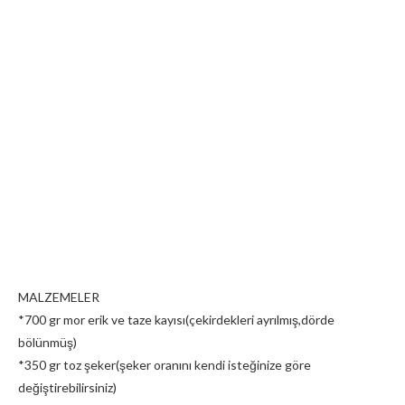
MALZEMELER
*700 gr mor erik ve taze kayısı(çekirdekleri ayrılmış,dörde
bölünmüş)
*350 gr toz şeker(şeker oranını kendi isteğinize göre
değiştirebilirsiniz)