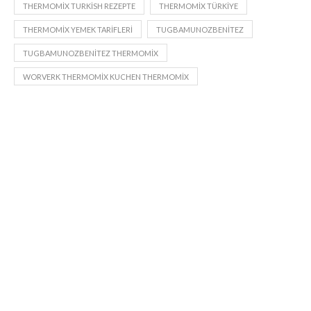
THERMOMIX TURKISH REZEPTE
THERMOMIX TÜRKIYE
THERMOMIX YEMEK TARIFLERI
TUGBAMUNOZBENITEZ
TUGBAMUNOZBENITEZ THERMOMIX
WORVERK THERMOMIX KUCHEN THERMOMIX