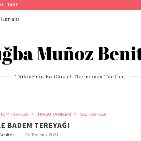
EBEK PASTA TARİFİ
İLETIŞIM
Türkiye'nin En Güncel Thermomix Tarifleri
TÜM TARİFLER
TURŞU TARİFLERİ
YAZ TARİFLERİ
LE BADEM TEREYAĞI
Benitez
15 Temmuz 2021