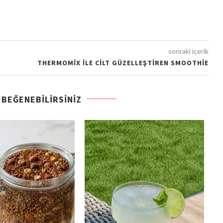
sonraki içerik
THERMOMIX ILE CILT GÜZELLEŞTIREN SMOOTHIE
 BEĞENEBILIRSINIZ