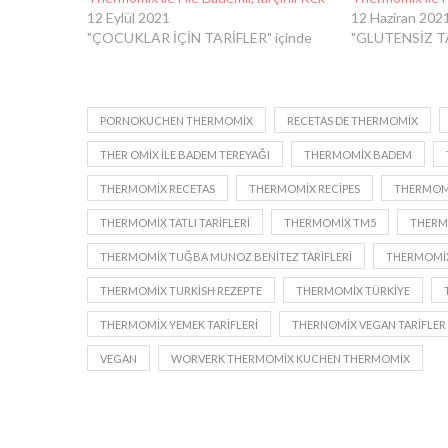
12 Eylül 2021
12 Haziran 202
"ÇOCUKLAR İÇİN TARİFLER" içinde
"GLUTENSİZ TA
PORNOKUCHEN THERMOMIX
RECETAS DE THERMOMIX
THER OMIX ILE BADEM TEREYAĞI
THERMOMIX BADEM
THERMOMIX RECETAS
THERMOMIX RECIPES
THERMOMI
THERMOMIX TATLI TARIFLERI
THERMOMIX TM5
THERM
THERMOMIX TUĞBA MUNOZ BENITEZ TARIFLERI
THERMOMIX
THERMOMIX TURKISH REZEPTE
THERMOMIX TÜRKIYE
THERMOMIX YEMEK TARIFLERI
THERNOMIX VEGAN TARIFLER
VEGAN
WORVERK THERMOMIX KUCHEN THERMOMIX