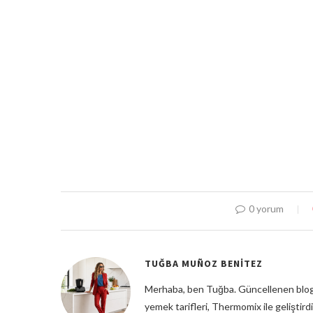
0 yorum
TUĞBA MUÑOZ BENITEZ
Merhaba, ben Tuğba. Güncellenen blog
yemek tarifleri, Thermomix ile geliştirdi