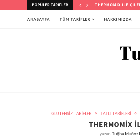
POPÜLER TARIFLER
THERMOMİX İLE KÖST
ANASAYFA
TÜM TARİFLER
HAKKIMIZDA
GLUTENSİZ TARİFLER
TATLI TARİFLERİ
THERMOMIX I
yazan
Tuğba Muñoz 