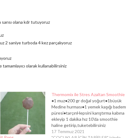
n sarısı olana kdr tutuyoruz
uz
oruz 2 saniye turboda 4 kez parçalıyoruz
rıyoruz
 tamamlayıcı olarak kullanabilirsiniz
Thermomix ile Stres Azaltan Smoothie
●1 muz●200 gr doğal yoğurt●1büyük
Medine hurması●1 yemek kaşığı badem
püresi●tarçınHepsini karıştırma kabına
ekleyip 1 dakika hız 10'da smoothie
haline getirip,tuketebilirsiniz
17 Temmuz 2021
it Pops
"ÇOCUKLAR İÇİN TARİFLER" içinde