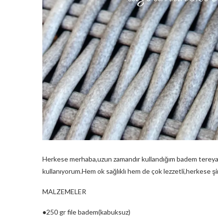
Herkese merhaba,uzun zamandır kullandığım badem tereyağ
kullanıyorum.Hem ok sağlıklı hem de çok lezzetli,herkese ş
MALZEMELER
●250 gr file badem(kabuksuz)