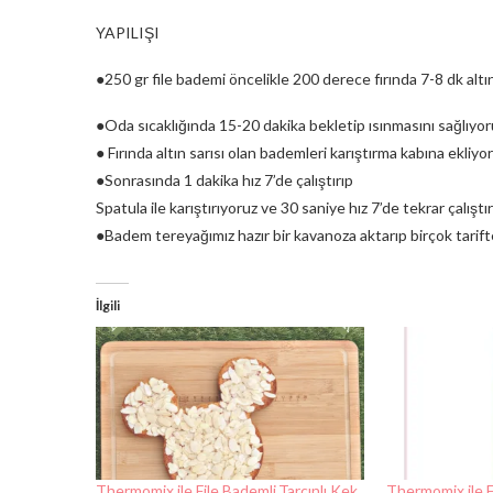
YAPILIŞI
●250 gr file bademi öncelikle 200 derece fırında 7-8 dk altı
●Oda sıcaklığında 15-20 dakika bekletip ısınmasını sağlıyor
● Fırında altın sarısı olan bademleri karıştırma kabına ekliy
●Sonrasında 1 dakika hız 7’de çalıştırıp
Spatula ile karıştırıyoruz ve 30 saniye hız 7’de tekrar çalıştı
●Badem tereyağımız hazır bir kavanoza aktarıp birçok tarifte
İlgili
Thermomix ile File Bademli,Tarçınlı Kek
Thermomix ile F