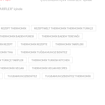
1
RİFLER" içinde
REZEPT THERMOMIX
REZEPTWELT THERMOMIX THERMOMIX TÜRKÇE
THERMOMIX BADEM PÜRESI
THERMOMIX BADEM TEREYAĞI
X REZEPT
THERMOMIX REZEPTE
THERMOMIX TARIFLERI
OMIX TM6
THERMOMIX TUĞBA MUNOZ BENITEZ
 TÜRKÇE TARIFLER
THERMOMIX TURKISH KITCHEN
THERMOMIX VEGAN
THERMOMIX VEGAN RECIPES
TUGBAMUNOZBENITEZ
TUGBAMUNOZBENITEZ THERMOMIX