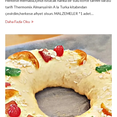
Herkese merhaba,içinizi ısıtacak harika bir sulu köfte tarifim var.Bu
tarifi Thermomix Almanya’nin A la Turka kitabından
çevirdim,herkese afiyet olsun. MALZEMELER *1 adet…
Daha Fazla Oku