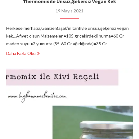
Thermomix ile Unsuz,Şekersiz Vegan Kek
19 Mayıs 2021
Herkese merhaba,Gamze Başak’ın tarifiyle unsuz,şeķersiz vegan
kek…Afiyet olsun Malzemeler ●105 gr çekirdekli hurma●60 Gr
maden suyu ●2 yumurta (55-60 Gr ağırlığında)●35 Gr…
Daha Fazla Oku