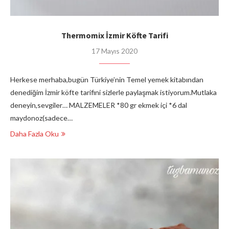
Thermomix İzmir Köfte Tarifi
17 Mayıs 2020
Herkese merhaba,bugün Türkiye’nin Temel yemek kitabından
denediğim İzmir köfte tarifini sizlerle paylaşmak istiyorum.Mutlaka
deneyin,sevgiler… MALZEMELER *80 gr ekmek içi *6 dal
maydonoz(sadece…
Daha Fazla Oku