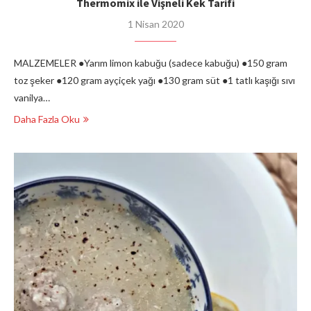
Thermomix ile Vişneli Kek Tarifi
1 Nisan 2020
MALZEMELER ●Yarım limon kabuğu (sadece kabuğu) ●150 gram
toz şeker ●120 gram ayçiçek yağı ●130 gram süt ●1 tatlı kaşığı sıvı
vanilya…
Daha Fazla Oku