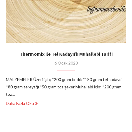
Thermomix ile Tel Kadayıflı Muhallebi Tarifi
6 Ocak 2020
MALZEMELER Üzeri için; *200 gram fındık *180 gram tel kadayıf
*80 gram tereyağı *50 gram toz şeker Muhallebi için; *200 gram
toz…
Daha Fazla Oku